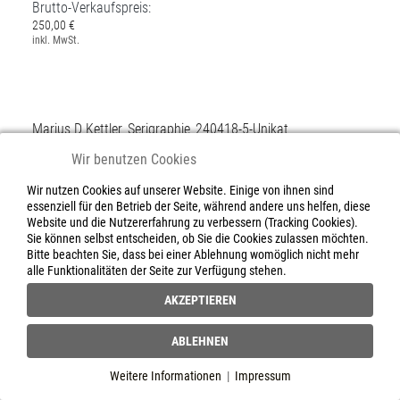
Marius D Kettler_Serigraphie_240418-4-Unikat
Brutto-Verkaufspreis:
250,00 €
inkl. MwSt.
Wir benutzen Cookies
Wir nutzen Cookies auf unserer Website. Einige von ihnen sind
Marius D Kettler_Serigraphie_240418-5-Unikat
essenziell für den Betrieb der Seite, während andere uns helfen, diese
Website und die Nutzererfahrung zu verbessern (Tracking Cookies).
Brutto-Verkaufspreis:
Sie können selbst entscheiden, ob Sie die Cookies zulassen möchten.
250,00 €
Bitte beachten Sie, dass bei einer Ablehnung womöglich nicht mehr
inkl. MwSt.
alle Funktionalitäten der Seite zur Verfügung stehen.
AKZEPTIEREN
ABLEHNEN
Marius D Kettler_Serigraphie_240418-6-Unikat
Weitere Informationen
|
Impressum
Brutto-Verkaufspreis: